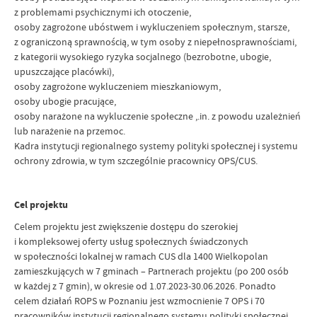
z problemami psychicznymi ich otoczenie,
osoby zagrożone ubóstwem i wykluczeniem społecznym, starsze,
z ograniczoną sprawnością, w tym osoby z niepełnosprawnościami,
z kategorii wysokiego ryzyka socjalnego (bezrobotne, ubogie,
upuszczające placówki),
osoby zagrożone wykluczeniem mieszkaniowym,
osoby ubogie pracujące,
osoby narażone na wykluczenie społeczne ,.in. z powodu uzależnień
lub narażenie na przemoc.
Kadra instytucji regionalnego systemy polityki społecznej i systemu
ochrony zdrowia, w tym szczególnie pracownicy OPS/CUS.
Cel projektu
Celem projektu jest zwiększenie dostępu do szerokiej
i kompleksowej oferty usług społecznych świadczonych
w społeczności lokalnej w ramach CUS dla 1400 Wielkopolan
zamieszkujących w 7 gminach – Partnerach projektu (po 200 osób
w każdej z 7 gmin), w okresie od 1.07.2023-30.06.2026. Ponadto
celem działań ROPS w Poznaniu jest wzmocnienie 7 OPS i 70
pracowników instytucji regionalnego systemu polityki społecznej