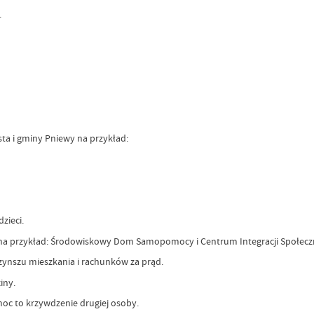
.
a i gminy Pniewy na przykład:
zieci.
na przykład: Środowiskowy Dom Samopomocy i Centrum Integracji Społeczn
czynszu mieszkania i rachunków za prąd.
iny.
oc to krzywdzenie drugiej osoby.