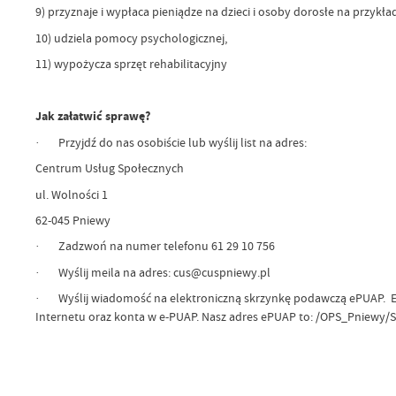
9) przyznaje i wypłaca pieniądze na dzieci i osoby dorosłe na przykład
10) udziela pomocy psychologicznej,
11) wypożycza sprzęt rehabilitacyjny
Jak załatwić sprawę?
· Przyjdź do nas osobiście lub wyślij list na adres:
Centrum Usług Społecznych
ul. Wolności 1
62-045 Pniewy
· Zadzwoń na numer telefonu 61 29 10 756
· Wyślij meila na adres: cus@cuspniewy.pl
· Wyślij wiadomość na elektroniczną skrzynkę podawczą ePUAP. E-P
Internetu oraz konta w e-PUAP. Nasz adres ePUAP to: /OPS_Pniewy/