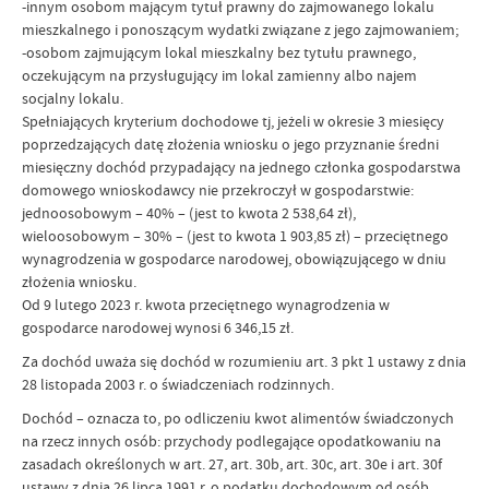
-innym osobom mającym tytuł prawny do zajmowanego lokalu
mieszkalnego i ponoszącym wydatki związane z jego zajmowaniem;
-osobom zajmującym lokal mieszkalny bez tytułu prawnego,
oczekującym na przysługujący im lokal zamienny albo najem
socjalny lokalu.
Spełniających kryterium dochodowe tj, jeżeli w okresie 3 miesięcy
poprzedzających datę złożenia wniosku o jego przyznanie średni
miesięczny dochód przypadający na jednego członka gospodarstwa
domowego wnioskodawcy nie przekroczył w gospodarstwie:
jednoosobowym – 40% – (jest to kwota 2 538,64 zł),
wieloosobowym – 30% – (jest to kwota 1 903,85 zł) – przeciętnego
wynagrodzenia w gospodarce narodowej, obowiązującego w dniu
złożenia wniosku.
Od 9 lutego 2023 r. kwota przeciętnego wynagrodzenia w
gospodarce narodowej wynosi 6 346,15 zł.
Za dochód uważa się dochód w rozumieniu art. 3 pkt 1 ustawy z dnia
28 listopada 2003 r. o świadczeniach rodzinnych.
Dochód – oznacza to, po odliczeniu kwot alimentów świadczonych
na rzecz innych osób: przychody podlegające opodatkowaniu na
zasadach określonych w art. 27, art. 30b, art. 30c, art. 30e i art. 30f
ustawy z dnia 26 lipca 1991 r. o podatku dochodowym od osób