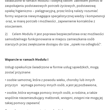
świadczone w ramach Modułu I obejmą swoim zakresem pomoc w
zaspokajaniu podstawowych potrzeb życiowych, podstawową
opiekę higieniczno – pielęgnacyjną, przez którą należy rozumieć
formy wsparcia niewymagające specjalistycznej wiedzy i kompetencji
oraz, w miarę potrzeb i możliwości , zapewnienie kontaktów z
otoczeniem.
2) Celem Modułu II jest poprawa bezpieczeństwa oraz możliwości
samodzielnego funkcjonowania w miejscu zamieszkania osób
starszych przez zwiększanie dostępu do tzw. „opieki na odległość”.
Wsparcie w ramach Modułu I
Usługi opiekuńcze świadczone w formie usług sąsiedzkich, mogą
zostać przyznane:
• osobie samotnej, która z powodu wieku, choroby lub innych
przyczyn wymaga pomocy innych osób, a jest jej pozbawiona,
• osobie, która wymaga pomocy innych osób, a rodzina, a także
wspólnie niezamieszkujący małżonek, wstępni, zstępni nie mogą jej
takiej pomocy zapewnić