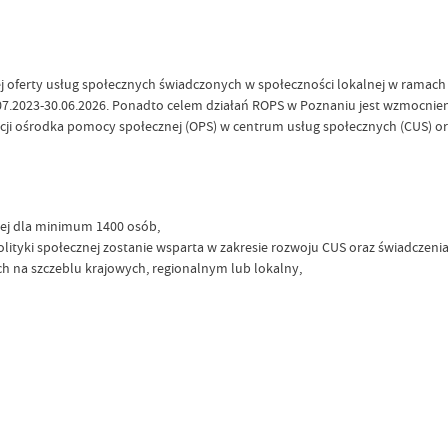
ej oferty usług społecznych świadczonych w społeczności lokalnej w ramac
.07.2023-30.06.2026. Ponadto celem działań ROPS w Poznaniu jest wzmocnien
cji ośrodka pomocy społecznej (OPS) w centrum usług społecznych (CUS) oraz
lnej dla minimum 1400 osób,
ityki społecznej zostanie wsparta w zakresie rozwoju CUS oraz świadczenia 
ch na szczeblu krajowych, regionalnym lub lokalny,