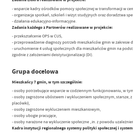
- wsparcie kadry ośrodków pomocy społecznej w transformacji w ce
- organizacja spotkań, szkoleń i wizyt studyjnych oraz doradztwa spe
- działania edukacyjno-informacyjne.
Zadania każdego z Partnerów realizowane w projekcie:
- przekształcenie OPS w CUS,
- przeprowadzenie diagnozy potrzeb mieszkańców gmin w zakresie d
- uruchomienie 4 usług społecznych dla mieszkańców gmin na podsta
zgodnie z założeniami deistytucjonalizacji (DI).
Grupa docelowa
Mieszkańcy 7 gmin, w tym szczególnie:
- osoby potrzebujące wsparcie w codziennym funkcjonowaniu, w tym
- osoby zagrożone ubóstwem i wykluczeniem społecznym, starsze, z 
placówki),
- osoby zagrożone wykluczeniem mieszkaniowym,
- osoby ubogie pracujące,
- osoby narażone na wykluczenie społeczne ,.in. z powodu uzależnie
Kadra instytucji regionalnego systemy polityki społecznej i sys