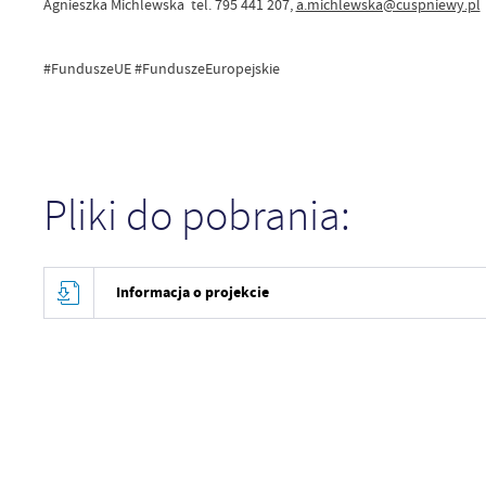
Agnieszka Michlewska tel. 795 441 207,
a.michlewska@cuspniewy.pl
#FunduszeUE #FunduszeEuropejskie
Pliki do pobrania:
Informacja o projekcie