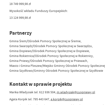
18 749 999,98 zł
Wysokość wkładu Funduszy Europejskich:
13 124 999,98 zł
Partnerzy
Gmina Śrem/Ośrodek Pomocy Społecznej w Śremie,
Gmina Swarzędz/Ośrodek Pomocy Społecznej w Swarzędzu,
Gmina Dopiewo/Ośrodek Pomocy Społecznej w Dopiewie,
Gmina Rokietnica/Ośrodek Pomocy Społecznej w Rokietnicy,
Gmina Pniewy/Ośrodek Pomocy Społecznej w Pniewach,
Miasto i Gmina Pleszew/Miejsko Gminny Ośrodek Pomocy Społecznej
Gmina Szydłowo/Gminny Ośrodek Pomocy Społecznej w Szydłowie
Kontakt w sprawie projektu
Marika Władysiak tel. 612 936 504,
m.wladysiak@cuspniewy.pl
Agata Korpik tel. 795 443 647,
a.korpik@cuspniewy.pl