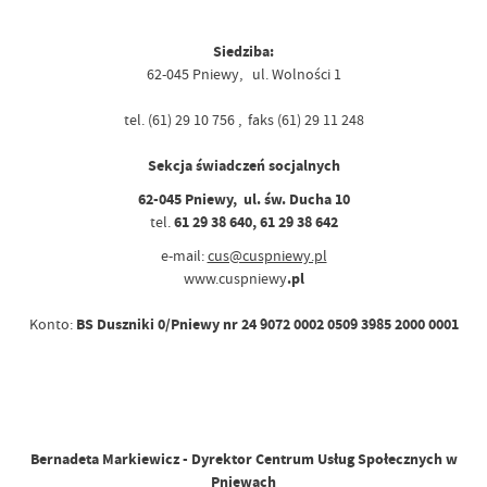
Siedziba:
62-045 Pniewy, ul. Wolności 1
tel. (61) 29 10 756 , faks (61) 29 11 248
Sekcja świadczeń socjalnych
62-045 Pniewy, ul. św. Ducha 10
tel.
61 29 38 640, 61 29 38 642
e-mail:
cus@cuspniewy.pl
www.cuspniewy
.pl
Konto:
BS Duszniki 0/Pniewy nr 24 9072 0002 0509 3985 2000 0001
Bernadeta Markiewicz - Dyrektor Centrum Usług Społecznych w
Pniewach